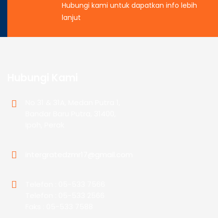
Hubungi kami untuk dapatkan info lebih
lanjut
Hubungi Kami
No 31 & 31A, Medan Putra 1,
Bandar Baru Putra, 31400,
Ipoh, Perak
intergratedzmr17@gmail.com
Telefon : 05-533 7566
Telefon : 05-533 2566
Faks : 05-533 7588