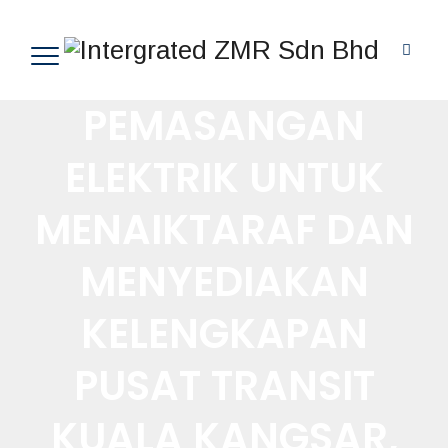
PEMASANGAN
ELEKTRIK UNTUK
MENAIKTARAF DAN
MENYEDIAKAN
KELENGKAPAN
PUSAT TRANSIT
KUALA KANGSAR,